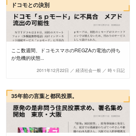
ドコモとの決別
ここ数週間、ドコモスマホのREGZAの電池の持ち
が危機的状態...
2011年12月22日
／
経済社会一般
／
時々日記
35年前の言葉と都民投票。