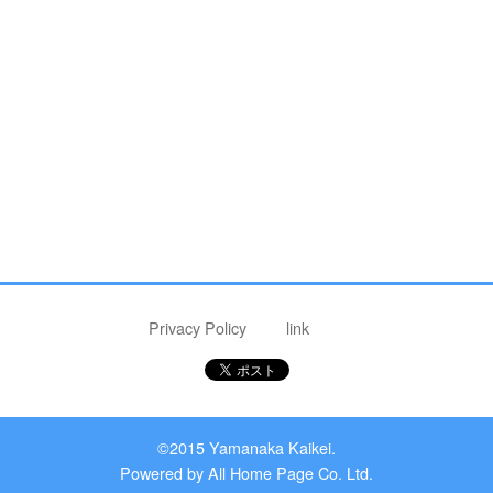
Privacy Policy
link
©2015 Yamanaka Kaikei.
Powered by
All Home Page Co. Ltd.