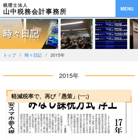
税理士法人
MENU
山中税務会計事務所
時々日記
トップ
時々日記
2015年
2015年
軽減税率で、再び「愚策」(ｰｰ;)