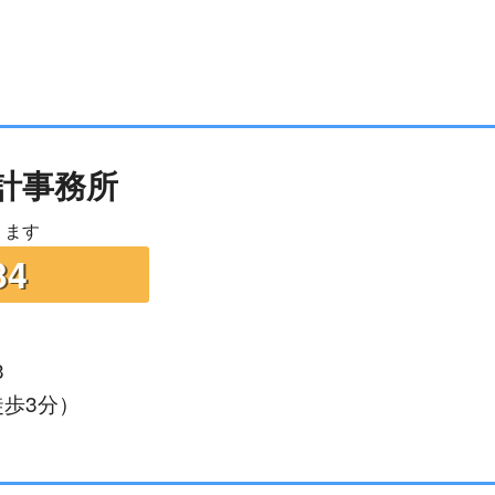
計事務所
ります
34
3
歩3分）