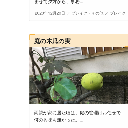
ませて夕方から、事務...
2020年12月20日
／
ブレイク・その他
／
ブレイク
庭の木瓜の実
両親が家に居た頃は、庭の管理はお任せで、
何の興味も無かった。...