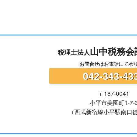
山中税務会
税理士法人
お問合せ
はお電話にて承
042-343-43
〒187-0041
小平市美園町1-7-
（西武新宿線小平駅南口徒