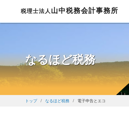
山中税務会計事務所
税理士法人
なるほど税務
トップ
なるほど税務
電子申告とエコ