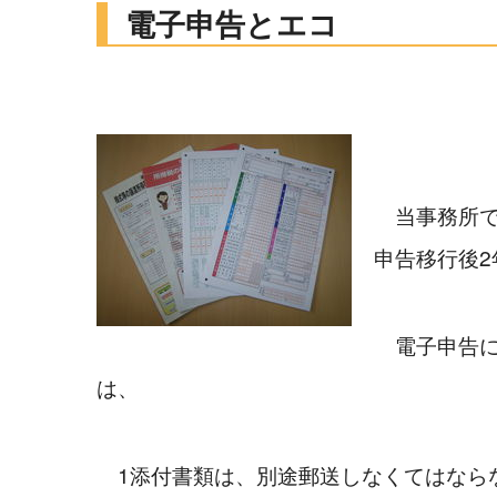
電子申告とエコ
　当事務所で
申告移行後
　電子申告
は、
　1添付書類は、別途郵送しなくてはならな