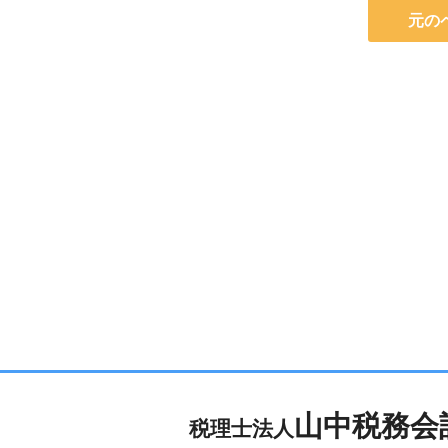
元の
山中税務会
税理士法人